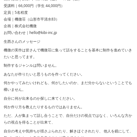
受講料｜66,000円（学生 44,000円）
定員｜5名程度
会場｜機微荘（山形市平清水83）
企画｜株式会社機微
お問い合わせ｜hello@kibi-inc.jp
生西さんのメッセージ
機微の実作は皆さんで機微荘に集って話をすることを基本に制作を進めていき
たいと思ってます。
制作するジャンルは問いません。
あなたが作りたいと思うものを作ってください。
何かやってみたいけれども、何がしたいのか、まだ分からないということでも
構いません。
自分に何が出来るのか探しに来てください。
何か作り方を教えたりするものではありません。
ただ、人が集まって話し合うことで、自分だけの視点ではなく、いろんな方か
らの視点を得ることが出来て、
自分の考えや気持ちが揺さぶられたり、解きほぐされたり、 他人を鏡にして、