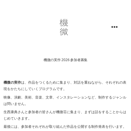
コ
ン
テ
ン
メ
ニ
ュ
ツ
ー
へ
ス
機微の実作 2026 参加者募集
キ
ッ
機微の実作
は、作品をつくるために集まり、対話を重ねながら、それぞれの表
プ
現をかたちにしていくプログラムです。
映像、演劇、美術、音楽、文章、インスタレーションなど、制作するジャンル
は問いません。
生西康典さんと参加者の皆さんが機微荘に集まり、まずは話をすることからは
じめていきます。
最後には、参加者それぞれが取り組んだ作品を公開する制作発表を行います。